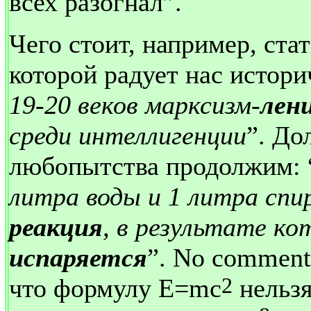
всех разогнал”.
Чего стоит, например, ста
которой радует нас истор
19-20 веков марксизм-
лен
среди интеллигенции
”. До
любопытства продолжим: 
литра воды и 1 литра сп
реакция
, в результате к
испаряется
”.
No
comment
2
что формулу
E
=
mc
нельзя