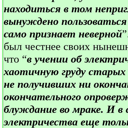
находиться в том непри
вынуждено пользоваться
само признает неверной
”
был честнее своих нынешн
что “
в учении об электри
хаотичную груду старых
не получивших ни оконч
окончательного опроверж
блуждание во мраке. И в 
электричества еще толь